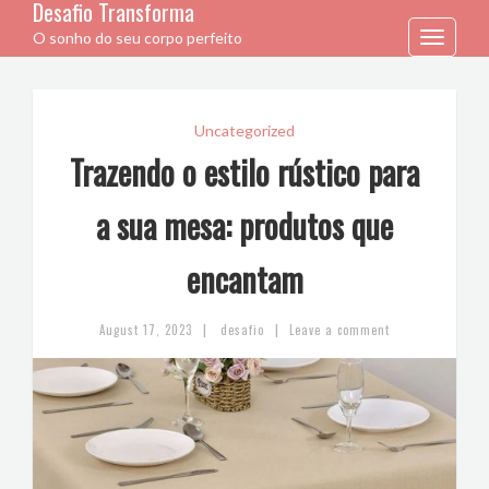
Desafio Transforma
O sonho do seu corpo perfeito
Toggle
navigation
Uncategorized
Trazendo o estilo rústico para
a sua mesa: produtos que
encantam
|
|
August 17, 2023
desafio
Leave a comment