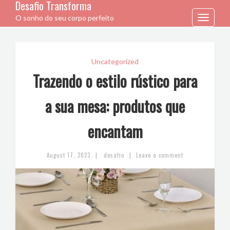
Desafio Transforma
O sonho do seu corpo perfeito
Toggle
navigation
Uncategorized
Trazendo o estilo rústico para
a sua mesa: produtos que
encantam
|
|
August 17, 2023
desafio
Leave a comment