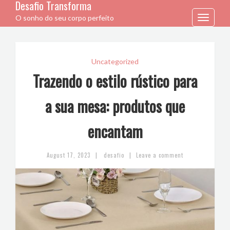
Desafio Transforma
O sonho do seu corpo perfeito
Toggle
navigation
Uncategorized
Trazendo o estilo rústico para
a sua mesa: produtos que
encantam
|
|
August 17, 2023
desafio
Leave a comment